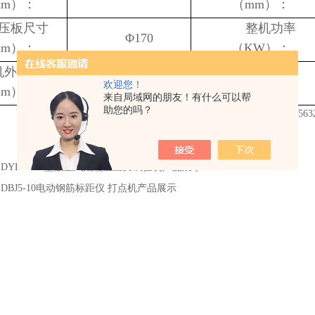
mm）：
（
mm）：
压板尺寸
整机功率
Φ170
mm）：
（
KW）：
机外形尺寸
整机重量
1200x500x1370
欢迎您！
mm）：
（
kg）：
来自局域网的朋友！有什么可以帮
助您的吗？
：
DYE-2000型数显式混凝土压力试验机产品展示
：
DBJ5-10电动钢筋标距仪 打点机产品展示