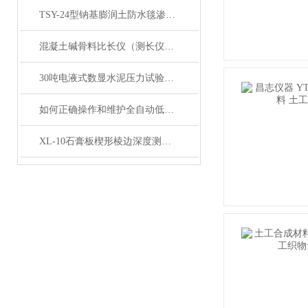
TSY-24型钠基膨润土防水毯渗透系数测定仪产品简介
混凝土碱骨料比长仪（测长仪）产品展示
30吨电液式数显水泥压力试验机产品展示
如何正确操作和维护全自动低温冻融试验箱？
XL-10石膏板楔形棱边深度测定仪产品展示