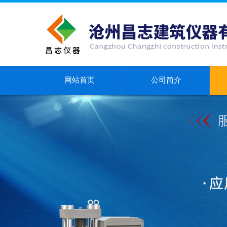
网站首页
公司简介