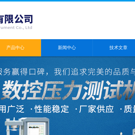
产品中心
新闻中心
技术文章