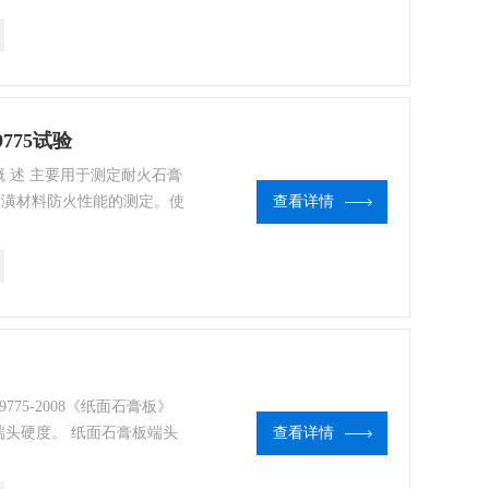
775试验
 概 述 主要用于测定耐火石膏
装潢材料防火性能的测定。使
查看详情
操作,以避免操作不当引起的
775-2008《纸面石膏板》
板端头硬度。 纸面石膏板端头
查看详情
针尺寸：φ2.5*22mm 2、