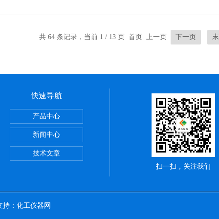
共 64 条记录，当前 1 / 13 页 首页 上一页
下一页
末
快速导航
室设备
产品中心
新闻中心
恒湿设备
技术文章
扫一扫，关注我们
术支持：
化工仪器网