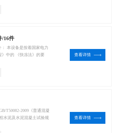
土快速冻融能力的标准试验方法》
究和施工部门对砼快速抗冻
/16件
简介： 本设备是按着国家电力
验规程》中的 《快冻法》的要
查看详情
冻融性能和耐久性能试验方法》中
土快速冻融能力的标准试验方法》
究和施工部门对砼快速抗冻
50082-2009《普通混凝
程水泥及水泥混凝土试验规
查看详情
水冻水融的条件下以经受快速
试验设备