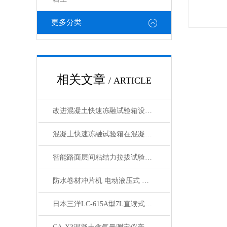
更多分类
相关文章
/ ARTICLE
改进混凝土快速冻融试验箱设计以增强其性能的方法
混凝土快速冻融试验箱在混凝土行业中的重要作用与应用领域说明
智能路面层间粘结力拉拔试验仪产品展示
防水卷材冲片机 电动液压式 产品简介
日本三洋LC-615A型7L直读式混凝土含气量测定仪 产品展示