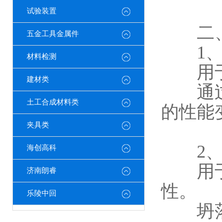
试验装置
二、
五金工具金属件
1、
材料检测
用于模
建材类
通过调
土工合成材料类
的性能
夹具类
2、
海创高科
用于测
济南朗睿
性。
乐陵中回
坍落度