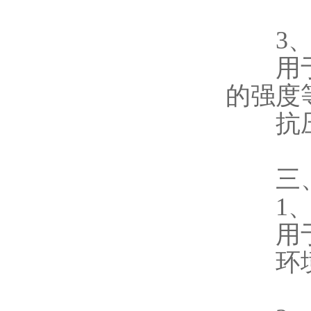
3、
用于测
的强度
抗压强
三、
1、
用于监
环境条