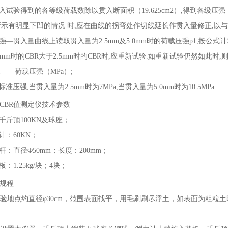
试验得到的各等级荷载数除以贯入断面积（19.625cm2）,得到各级压强（
所示有明显下凹的情况 时,应在曲线的拐弯处作切线延长作贯入量修正,以与
—贯入量曲线上读取贯入量为2.5mm及5.0mm时的荷载压强p1,按公式计算
0mm时的CBR大于2.5mm时的CBR时,应重新试验.如重新试验仍然如此时,则
——荷载压强（MPa）;
准压强,当贯入量为2.5mm时为7MPa,当贯入量为5.0mm时为10.5MPa.
CBR值测定仪技术参数
千斤顶100KN及球座；
计：60KN；
：直径Φ50mm；长度：200mm；
：1.25kg/块；4块；
规程
验地点约直径φ30cm，范围表面找平，用毛刷刷尽浮土，如表面为粗粒