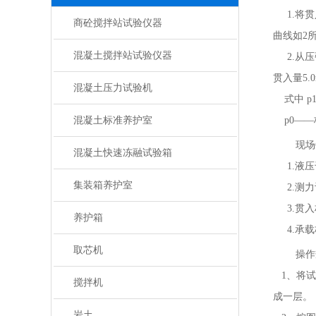
1.将贯入
商砼搅拌站试验仪器
曲线如2
混凝土搅拌站试验仪器
2.从压强
贯入量5.
混凝土压力试验机
式中 p1
混凝土标准养护室
p0——标
现场
混凝土快速冻融试验箱
1.液压
集装箱养护室
2.测力
3.贯入杆
养护箱
4.承载板
取芯机
操作
1、将试
搅拌机
成一层。
岩土