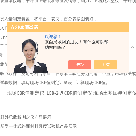
设置本仪器，千斤顶上端装在球座及钢球，测力计上端旋入垫板，千斤顶
。
贯入量测定装置，将平台，表夹，百分表按图装好，
入杆位置安装4块1.25mm分开成半圆的承载板（共5KG）
欢迎您！
力计及贯入量百分表，调零，初始数据。
来自局域网的朋友！有什么可以帮
顶，使贯入杆慢速（约1mm/min）压入土基，当相当于贯入量为0.5、1.0 1.5 2.0 
助您的吗？
数，根据情况，也可在贯入量达到7.5mm时结束试验。
载荷移去测定装置。
验点取样，测定材料含水量，在紧靠试验点旁边的适当位置，用罐砂法或
试验数据，填写现场CBR值测定计量表，计算现场CBR值。
：
野外承载板测定仪产品展示
：
新型一体式路面材料强度试验机产品展示