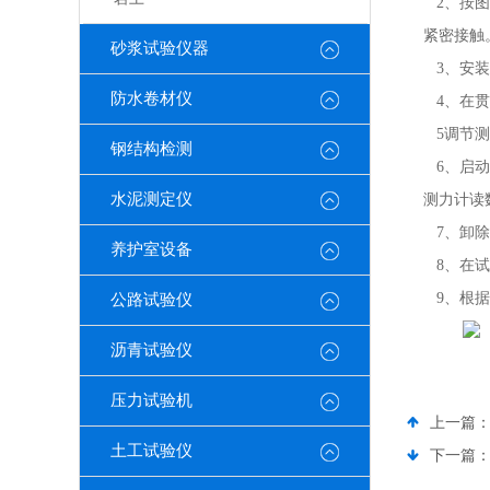
2、按图
紧密接触
砂浆试验仪器
3、安装
防水卷材仪
4、在贯
5调节测
钢结构检测
6、启动千斤
水泥测定仪
测力计读
7、卸除
养护室设备
8、在试
9、根据
公路试验仪
沥青试验仪
压力试验机
上一篇
土工试验仪
下一篇