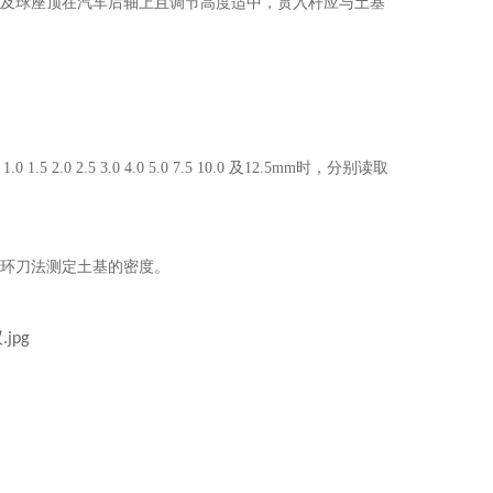
及球座顶在汽车后轴上且调节高度适中，贯入杆应与土基
2.5 3.0 4.0 5.0 7.5 10.0 及12.5mm时，分别读取
环刀法测定土基的密度。