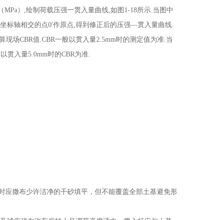
MPa）,绘制荷载压强一贯入量曲线,如图1-18所示.当图中
坐标轴相交的点0′作原点,得到修正后的压强—贯入量曲线.
现场CBR值.CBR一般以贯入量2.5mm时的测定值为准.当
以贯入量5.0mm时的CBR为准.
土时应撒布少许洁净的干砂填平，但不能覆盖全部土基避免形