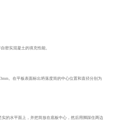
拌自密实混凝土的填充性能。
过3mm。在平板表面标出坍落度筒的中心位置和直径分别为
坚实的水平面上，并把筒放在底板中心，然后用脚踩住两边