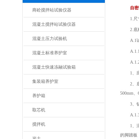
自密
商砼搅拌站试验仪器
1.尺
混凝土搅拌站试验仪器
2.底
混凝土压力试验机
A.
A.
混凝土标准养护室
A.
混凝土快速冻融试验箱
1、
集装箱养护室
2、
500mm、
养护箱
3、
取芯机
A.
搅拌机
1、
的脚踏板
岩土