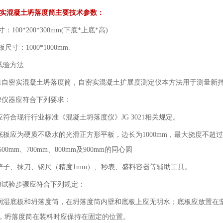
实混凝土坍落度筒主要技术参数：
寸：100*200*300mm(下底*上底*高)
板尺寸：1000*1000mm.
1试验方法
1.1自密实混凝土坍落度筒，自密实混凝土扩展度测定仪本方法用于测量新
1.2仪器应符合下列要求：
应符合现行行业标准《混凝土坍落度仪》JG 3021相关规定。
底板应为硬质不吸水的光滑正方形平板，边长为1000mm，最大挠度不超
600mm、700mm、800mm及900mm的同心圆
铲子、抹刀、钢尺（精度1mm）、秒表、盛料容器等辅助工具。
1.3试验步骤应符合下列规定：
润湿底板和坍落度筒，在坍落度筒内壁和底板上应无明水；底板应放置在
，坍落度筒在装料时应保持在固定的位置。