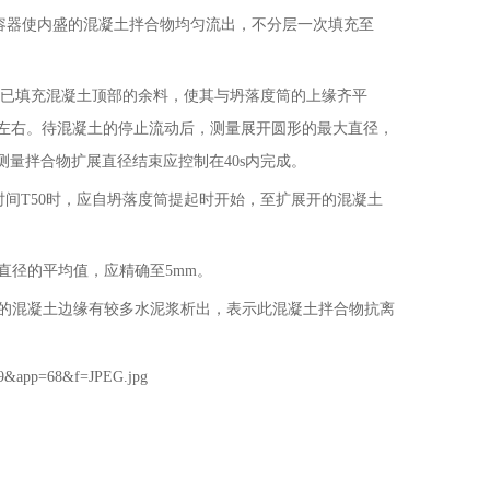
容器使内盛的混凝土拌合物均匀流出，不分层一次填充至
中已填充混凝土顶部的余料，使其与坍落度筒的上缘齐平
s左右。待混凝土的停止流动后，测量展开圆形的最大直径，
量拌合物扩展直径结束应控制在40s内完成。
的时间T50时，应自坍落度筒提起时开始，至扩展开的混凝土
个直径的平均值，应精确至5mm。
展后的混凝土边缘有较多水泥浆析出，表示此混凝土拌合物抗离