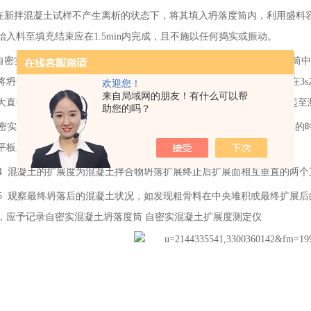
在新拌混凝土试样不产生离析的状态下，将其填入坍落度筒内，利用盛料
始入料至填充结束应在1.5min内完成，且不施以任何捣实或振动。
自密实混凝土坍落度筒 自密实混凝土扩展度测定仪 用刮刀刮除坍落度筒
将坍落度筒沿铅直方向匀速地向上提起30cm的高度，提起时间宜控制在3
欢迎您！
来自局域网的朋友！有什么可以帮
大直径呈垂直方向的直径，测定直径时量测一次即可。自坍落度筒提起至测
助您的吗？
自密实混凝土坍落度筒 自密实混凝土扩展度测定仪 测定扩展度达500mm
平板上所绘直径500mm的圆周为止，以秒表测定时间，精确至0.1s。
1.4 混凝土的扩展度为混凝土拌合物坍落扩展终止后扩展面相互垂直的两
1.5 观察最终坍落后的混凝土状况，如发现粗骨料在中央堆积或最终扩
，应予记录自密实混凝土坍落度筒 自密实混凝土扩展度测定仪