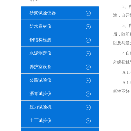
2、
砂浆试验仪器
满，自开
3、
防水卷材仪
后，随即
钢结构检测
以及与最
水泥测定仪
4 
外缘初触
养护室设备
A.
公路试验仪
A.
析性不好
沥青试验仪
压力试验机
土工试验仪