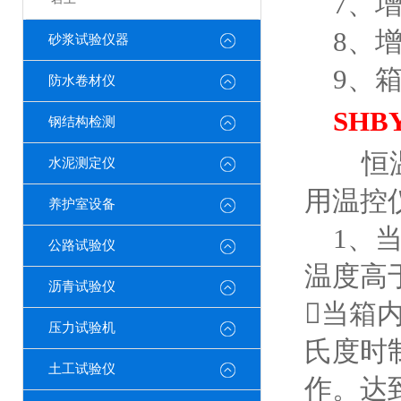
7、增
8、增湿
砂浆试验仪器
9、箱内
防水卷材仪
SH
钢结构检测
恒温
水泥测定仪
用温控
养护室设备
1、当
公路试验仪
温度高
沥青试验仪
当箱
压力试验机
氏度时
土工试验仪
作。达