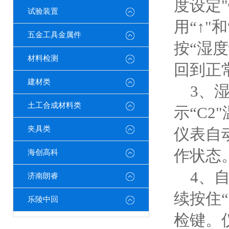
度设定
试验装置
用“↑
五金工具金属件
按“湿
材料检测
回到正
建材类
3、湿
土工合成材料类
示“C2
夹具类
仪表自
作状态
海创高科
4、自
济南朗睿
续按住
乐陵中回
检键。