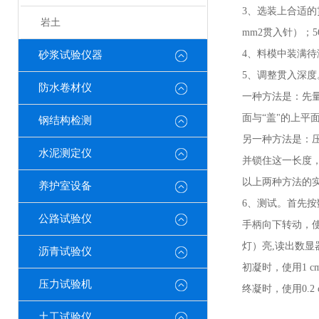
3、选装上合适的贯入
岩土
mm2贯入针）；5
4、料模中装满
砂浆试验仪器
5、调整贯入深度
防水卷材仪
一种方法是：先
面与“盖"的上平
钢结构检测
另一种方法是：
水泥测定仪
并锁住这一长度
以上两种方法的
养护室设备
6、测试。首先
公路试验仪
手柄向下转动，使
灯）亮,读出数
沥青试验仪
初凝时，使用
1 
压力试验机
终凝时，使用
0.
土工试验仪