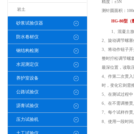
精度：
±5N
岩土
测针圆面积：
10
HG-80
砂浆试验仪器
1、混凝土
防水卷材仪
2、旋动调节螺
3、将动作钮子
钢结构检测
整时拧松调节螺套
水泥测定仪
最深位置，读取
4、作第二次贯
养护室设备
时，变化它则需
公路试验仪
5、在测试过程
6、在不需调整
沥青试验仪
7、每个试样作贯
压力试验机
8、使用一段时
土工试验仪