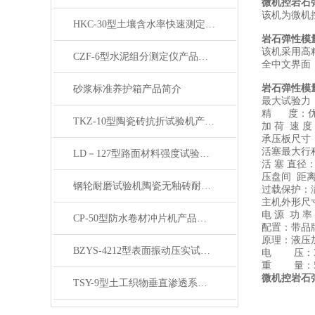
微机控岩石
该机为微机
HKC-30型土壤含水率快速测定仪 产品展示
岩石弹性模
该机采用高
CZF-6型水泥组分测定仪产品展示
全中文界面
岩石弹性模
砂浆标准养护箱产品简介
最大试验力
精
度：优
TKZ-10型陶瓷砖抗折试验机产品展示
加
荷 速 度：
承压板尺寸
活塞最大行
LD－127型路面材料强度试验仪产品展示
活
塞 直径：
压盘间
距
钢轮耐磨试验机陶瓷无釉砖耐磨试验产品展示
过载保护：
主机外形尺
电
源 功 率
CP-50型防水卷材冲片机产品展示
配置：带品
原理：液压
BZYS-4212型表面振动压实试验仪产品展示
电
压：380V
重
量：50
微机控岩石
TSY-9型土工织物垂直渗透系数测定仪产品简介