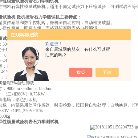
弹性模量试验机岩石力学测试机
控制岩石弹性模量试验机，适用于额定试验力下压缩试验，可测试岩石等
量试验机 微机控岩石力学测试机
主要特点：
精度传感器和数字控制阀，微机全自动控制，自动检测破型。
，操作简单，联网方便、表格可按实际表格自行编辑。
量试验机主要技术参数：
欢迎您！
：
300KN（抗压）/30kN（抗折）
来自局域网的朋友！有什么可以帮
于1级
助您的吗？
 0.3~25KN/S（抗压） 50N/S(抗折)
：
Φ155mm（抗压） 80×150mm（抗折）
程：
80mm
Φ130mm（抗压） Φ60mm（抗折）
离：180mm
满量程
3%自动卸载
寸：
900mm×550mm×1350mm
：（三相380V）0.75KW
牌电脑，彩色打印机
加载，内部采用信号传感器，时实检测，按国标自动处理，自动换算、打
 ±10% ;220V±10%
0kg
弹性模量试验机岩石力学测试机