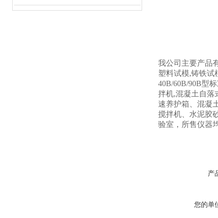
我公司主要产品有
塑料试模,铸铁试模
40B/60B/90B
拌机,混凝土自落式
速养护箱、混凝
搅拌机、水泥胶
验室，所售仪器
产
您的单