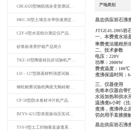
产地类别
CBC4320型钢筋残余变形测试仪产品展示
昌志供应岩石沸
HKC-30型土壤含水率快速测定仪 产品展示
JTGE41-200
CZF-6型水泥组分测定仪产品展示
一、本费煮水浴
率费煮法规程所
砂浆标准养护箱产品简介
二、技术参数
电压：
220V
TKZ-10型陶瓷砖抗折试验机产品展示
功率：
2000W
费煮温度：
100
LD－127型路面材料强度试验仪产品展示
煮沸保温时间：
三、仪器使用
钢轮耐磨试验机陶瓷无釉砖耐磨试验产品展示
先将本仪器自带
水浴加热和供水
CP-50型防水卷材冲片机产品展示
温沸煮6小时（
煮沸，煮沸停止
BZYS-4212型表面振动压实试验仪产品展示
切勿用手直接接
昌志供应岩石沸
TSY-9型土工织物垂直渗透系数测定仪产品简介