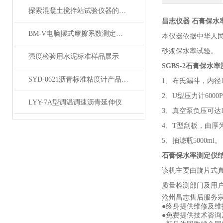
探索混凝土搅拌站试验仪器的种类与功能
昌志仪器 石膏保水率测
BM-V电脑摆式摩擦系数测定仪产品展示
本仪器依据中华人
砂浆保水率试验。
强度检验用水泥标准样品展示
SGBS-2石膏保水
SYD-0621沥青标准粘度计产品展示
1、布氏漏斗，内径1
2、U型压力计6000
LYY-7A型调温调速沥青延伸仪
3、真空泵负压可达106
4、T型刮板，由厚
5、抽滤瓶5000ml。
石膏保水率测定仪
该机主要由旋片式
质量检测部门及用
沧州昌志售后服务
●终身提供维修及
●免费提供技术咨询