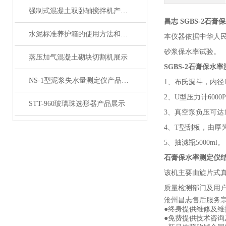
强制式混凝土双卧轴搅拌机产品展示
昌志 SGBS-2石膏保
水泥标准养护箱的使用方法和维护保养方法
本仪器依据中华人
砂浆保水率试验。
蒸压加气混凝土砌块切割机展示
SGBS-2石膏保水
NS-1型泥浆失水量测定仪产品展示
1、布氏漏斗，内径1
2、U型压力计6000
STT-960玻璃珠选形器产品展示
3、真空泵负压可达106
4、T型刮板，由厚
5、抽滤瓶5000ml。
石膏保水率测定仪
该机主要由旋片式
质量检测部门及用
沧州昌志售后服务
●终身提供维修及
●免费提供技术咨询