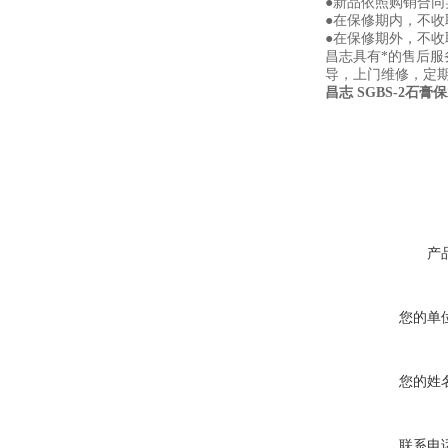
●新品依照购销合同
●在保修期内，不
●在保修期外，不
昌志具有*的售后
导，上门维修，定
昌志 SGBS-2石膏保
产
您的单
您的姓
联系电