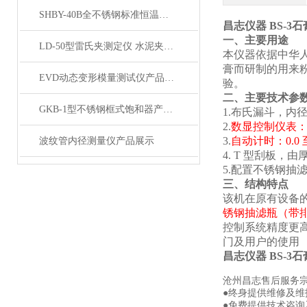
SHBY-40B全不锈钢标准恒温恒湿养护箱产品展示
昌志仪器 BS-3石
一、主要用途
LD-50型雷氏夹测定仪 水泥夹膨胀仪配件产品展示
本仪器依据中华
膏而研制的用来
EVD动态变形模量测试仪产品展示
验。
二、主要技术参
GKB-1型不锈钢框式饱和器产品展示
1.
布氏漏斗，内
2.
数显控制仪表
3.
自动计时：
0.0
波纹管内径测量仪产品展示
4. T
型刮板，由
5.
配置不锈钢抽
三、结构特点
该机在原有设备
锈钢抽滤瓶（带
控制系统精度更
门及用户的使用
昌志仪器 BS-3石
沧州昌志售后服务
●终身提供维修及
●免费提供技术咨询