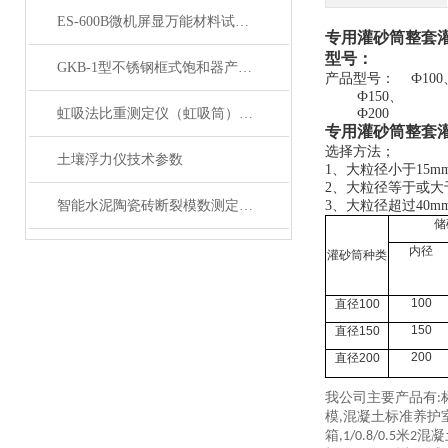
ES-600B微机屏显万能材料试验机 展示
专用灌砂筒整套灌
型号
：
GKB-1型不锈钢框式饱和器产品展示
产品型号：
Ф100
Ф150、
虹吸法比重测定仪（虹吸筒）产品展示
Ф200
专用灌砂筒整套灌
选择方法；
土壤浮力仪技术参数
1、大粒径小于15m
2、大粒径等于或大于
智能水泥陶瓷砖断裂模数测定仪产品展示
3、大粒径超过40
储
内径
灌砂筒种类
100
直径
100
150
直径
150
200
直径
200
我公司主要产品有:
模,混凝土标准养护室,
箱,1/0.8/0.5米