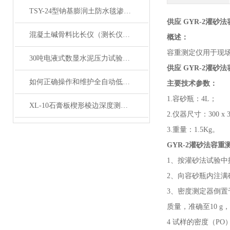
TSY-24型钠基膨润土防水毯渗透系数测定仪产品简介
供应 GYR-2灌砂
混凝土碱骨料比长仪（测长仪）产品展示
概述：
容重测定仪用于现
30吨电液式数显水泥压力试验机产品展示
供应 GYR-2灌砂
如何正确操作和维护全自动低温冻融试验箱？
主要技术参数：
1.容砂瓶：4L；
XL-10石膏板楔形棱边深度测定仪产品展示
2.仪器尺寸：300 x 30
3.重量：1.5Kg。
GYR-2灌砂法容
1、按灌砂法试验
2、向容砂瓶内注满
3、密度测定器倒
质量，准确至10 
4 试样的密度（P