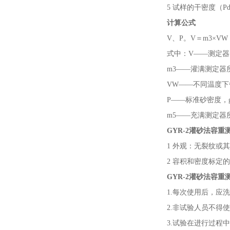
5 试样的干密度（P
计算公式
V、P。V＝m3×VW 
式中：
V——测定器
m3——灌满测定器
VW——不同温度下每
P——标准砂密度，g/
m5——充满测定器
GYR-2灌砂法容
1 外观：无裂纹或
2 容积和密度标定
GYR-2灌砂法容
1.每次使用后，应
2.非试验人员不得
3.试验在进行过程