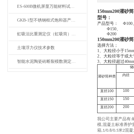
ES-600B微机屏显万能材料试验机 展示
150mm200灌
型号
：
GKB-1型不锈钢框式饱和器产品展示
产品型号：
Ф100
Ф150、
虹吸法比重测定仪（虹吸筒）产品展示
Ф200
150mm200灌
选择方法；
土壤浮力仪技术参数
1、大粒径小于15m
2、大粒径等于或大于
智能水泥陶瓷砖断裂模数测定仪产品展示
3、大粒径超过40
储
内径
灌砂筒种类
100
直径
100
150
直径
150
200
直径
200
我公司主要产品有:
模,混凝土标准养护室,
箱,1/0.8/0.5米