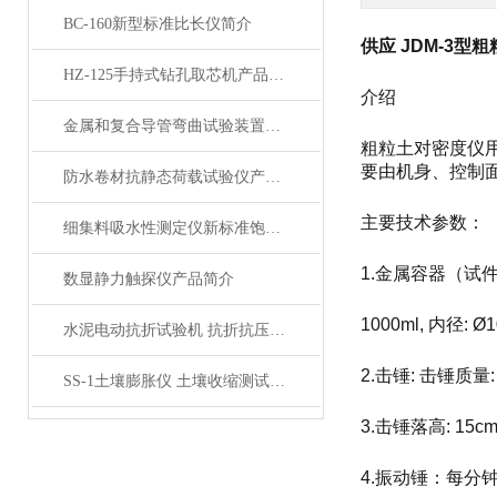
BC-160新型标准比长仪简介
供应 JDM-3
HZ-125手持式钻孔取芯机产品展示
介绍
金属和复合导管弯曲试验装置产品展示
粗粒土对密度仪
要由机身、控制
防水卷材抗静态荷载试验仪产品展示
主要技术参数：
细集料吸水性测定仪新标准饱和面干试模
1.金属容器（试件模）
数显静力触探仪产品简介
1000ml, 内径: 
水泥电动抗折试验机 抗折抗压强度试验机产品展示
2.击锤: 击锤质量:
SS-1土壤膨胀仪 土壤收缩测试仪产品展示
3.击锤落高: 15
4.振动锤：每分钟