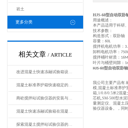
岩土
HJS-60型自动双
用途概述：
更多分类
本产品适用于科研
技术参数：
构造形式：双卧轴
容量：
60L
搅拌机电机功率：
3
卸料电机功率：
750
相关文章
/ ARTICLE
搅拌桶叶材质：
16M
叶片与桶壁间隙：
1
HJS-60型自动双
改进混凝土快速冻融试验箱设计以增强其性能的方法
我公司主要产品有:
混凝土标准养护箱快速稳定的温湿度调节，确保标准化养护
模,混凝土标准养护室,
箱,1/0.8/0.5米
商砼搅拌站试验仪器的安装与操作技巧
芯机,SM-500
量测定仪、混凝土
验仪器设备。，同
混凝土快速冻融试验箱在混凝土行业中的重要作用与应用领域说明
探索混凝土搅拌站试验仪器的种类与功能