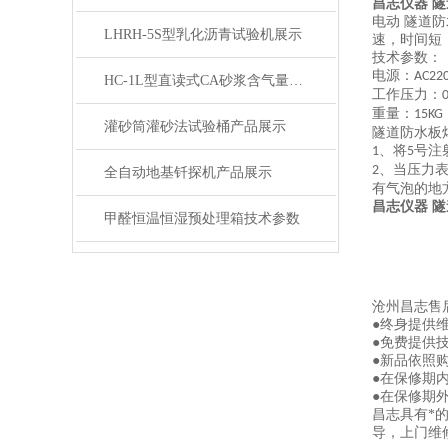
昌志仪器 
电动 隧道
LHRH-5S型乳化沥青试验机展示
速，时间短
技术参数：
电源：
AC22
HC-1L型直读式CA砂浆含气量测定仪展示
工作压力：
重量：
15KG
灌砂筒灌砂法试验桶产品展示
隧道防水板
、将
号注
1
5
、当压力
2
全自动地基钎探机产品展示
有气泡的地
昌志仪器 
甲醛恒温恒湿预处理箱技术参数
沧州昌志售
●终身提供
●免费提供
●新品依照
●在保修期
●在保修期
昌志具有*
导，上门维