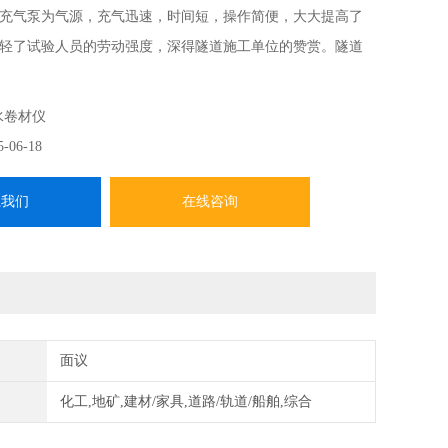
充气泵为气源，充气迅速，时间短，操作简便，大大提高了
轻了试验人员的劳动强度，深得隧道施工单位的赞赏。隧道
试验仪
水卷材仪
5-06-18
系我们
在线咨询
面议
化工,地矿,建材/家具,道路/轨道/船舶,综合