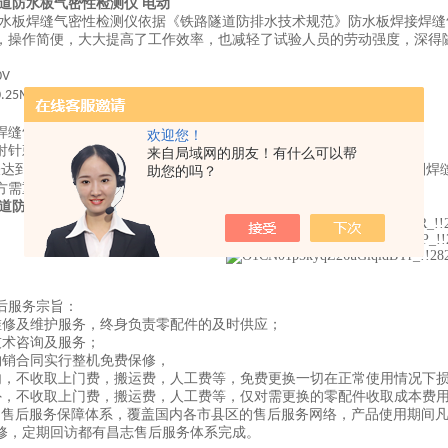
隧道防水板气密性检测仪 电动
防水板焊缝气密性检测仪依据《铁路隧道防排水技术规范》防水板焊接焊
，操作简便，大大提高了工作效率，也减轻了试验人员的劳动强度，深得
0V
自动恒压（出厂时已设定好，用户无需调整）
0.25Mpa
焊缝气密性试验仪使用方法：
欢迎您！
射针刺入要检测的焊缝内，接通电源，打开开关，机器开始工作。
来自局域网的朋友！有什么可以帮
表达到
时自动停止充气，保持
分钟，压力下降在
以内，则焊
0.25Mpa
15
10%
助您的吗？
方需重新补焊。
隧道防水板气密性检测仪 电动
后服务宗旨：
维修及维护服务，终身负责零配件的及时供应；
技术咨询及服务；
购销合同实行整机免费保修，
内，不收取上门费，搬运费，人工费等，免费更换一切在正常使用情况下
外，不收取上门费，搬运费，人工费等，仅对需更换的零配件收取成本费
的售后服务保障体系，覆盖国内各市县区的售后服务网络，产品使用期间
修，定期回访都有昌志售后服务体系完成。