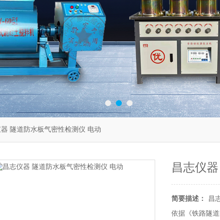
仪器 隧道防水板气密性检测仪 电动
昌志仪器
简要描述：
昌
依据《铁路隧道