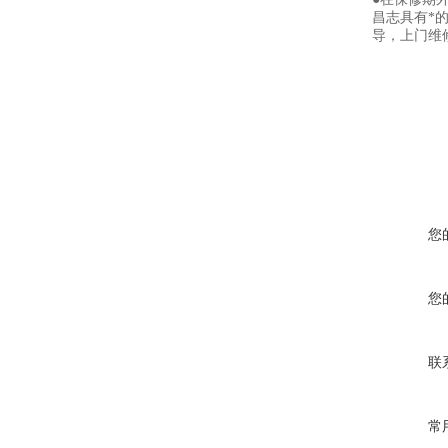
昌志具有*
导，上门维
您
您
联
常