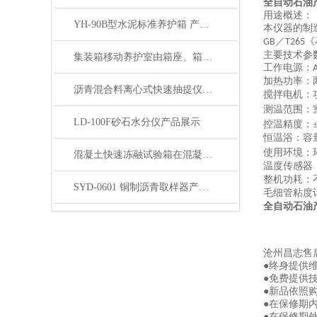
全自动石油
用途概述：
YH-90B型水泥标准养护箱 产品展示
本仪器的制
／
《
GB
T265
主要技术参
集装箱移动养护室由箱座、箱体及箱顶三部分组成
工作电源：
加热功率：
沥青混合料离心式快速抽提仪产品展示
搅拌电机：
测温范围：
LD-100F砂石水分仪产品展示
控温精度：
恒温浴：容
使用环境：
混凝土快速冻融试验箱在混凝土行业中的重要作用与应用领域说明
温度传感器
整机功耗：
SYD-0601 铜制沥青取样器产品展示
毛细管粘度
全自动石油
沧州昌志售
●终身提供
●免费提供
●新品依照
●在保修期
●在保修期