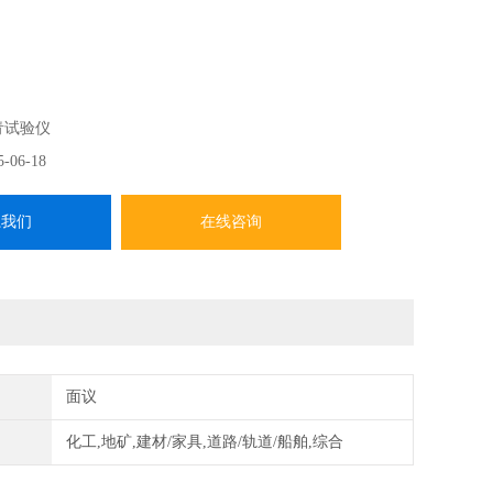
合中华人民共和国行业标准SY／T5651《石油产品运动粘度试
所规定的要求。本仪器适用于按中华人民共和国标准GB／
青试验仪
产品运动粘度测定法和动力粘度计算法》的规定，测定液体石油
5-06-18
体）在某一恒定温度条件下的运动粘度。
系我们
在线咨询
面议
化工,地矿,建材/家具,道路/轨道/船舶,综合