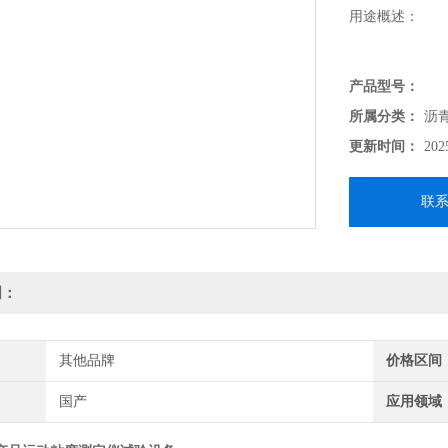
用途概述：
本仪器的制造符
产品型号：
验器技术条件》
所属分类：
沥
T265《石油
更新时间：
202
产品（指牛顿液
联
明：
其他品牌
价格区间
国产
应用领域