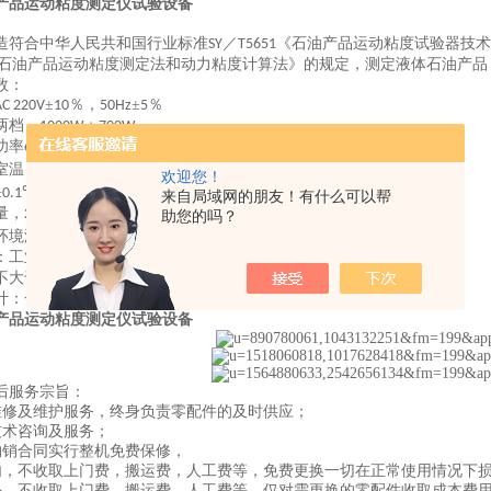
产品运动粘度测定仪试验设备
造符合中华人民共和国行业标准
／
《石油产品运动粘度试验器技术
SY
T5651
石油产品运动粘度测定法和动力粘度计算法》的规定，测定液体石油产品
数：
±
％，
±
％
AC 220V
10
50Hz
5
两档，
＋
1000W
700W
功率
；转速
／
6W
1200r
min
室温～
℃
100
欢迎您！
±
℃
0.1
来自局域网的朋友！有什么可以帮
量，
20L
助您的吗？
环境温度
℃～＋
℃，相对湿度＜
％
-10
35
85
：工业铂电阻，其分度号为
Pt100
不大于
1800W
计：一组共
支
4
产品运动粘度测定仪试验设备
后服务宗旨：
维修及维护服务，终身负责零配件的及时供应；
技术咨询及服务；
购销合同实行整机免费保修，
内，不收取上门费，搬运费，人工费等，免费更换一切在正常使用情况下
外，不收取上门费，搬运费，人工费等，仅对需更换的零配件收取成本费