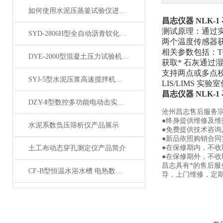
如何使用水泥压蒸釜试验仪进行水泥蒸养试验？
昌志仪器 NLK-
测试原理：通过
SYD-2806H型全自动沥青软化点仪 产品展示
两个温度传感器获取相
相关参数包括：
DYE-2000型混凝土压力试验机200吨产品展示
获取* 石灰通过
支持两点或多点校
SYJ-5型水泥压浆高速搅拌机产品展示
LIS/LIMS 实
昌志仪器 NLK-
DZY-Ⅱ型数控多功能电动击实仪产品展示
沧州昌志售后服务
●终身提供维修及
水泥系数负压筛析仪产品展示
●免费提供技术咨询
●新品依照购销合同
●在保修期内，不
土工布动态穿孔测定仪产品简介
●在保修期外，不
昌志具有*的售后
CF-B型恒温水浴水槽 电热数显实验室水浴锅加热产品展示
导，上门维修，定