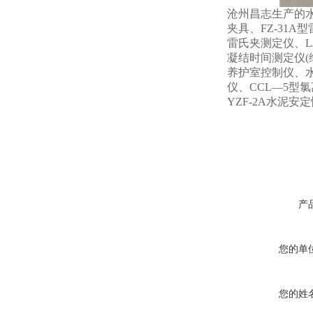
沧州昌志生产的水泥
夹具、FZ-31A
雷氏夹测定仪、LJ
凝结时间测定仪(维
养护室控制仪、水
仪、CCL—5型氯
YZF-2A水泥
产
您的单
您的姓