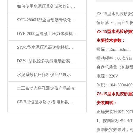
如何使用水泥压蒸釜试验仪进行水泥蒸养试验？
Z
S
-
15
型
水泥胶砂振
SYD-2806H型全自动沥青软化点仪 产品展示
值后落下，而产生
ZS-15型水泥胶砂
DYE-2000型混凝土压力试验机200吨产品展示
主要技术参数：
SYJ-5型水泥压浆高速搅拌机产品展示
振幅：
15mm±3
振动频率：
60次/
DZY-Ⅱ型数控多功能电动击实仪产品展示
台盘总质量（包括
水泥系数负压筛析仪产品展示
电源：
220V
体积：
104×300×46
土工布动态穿孔测定仪产品简介
ZS-15型水泥胶砂
CF-B型恒温水浴水槽 电热数显实验室水浴锅加热产品展示
安装调试：
正确安装对试件的
1、按国家标准GB/T
影响振实效果时，