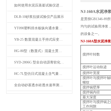
如何使用水泥压蒸釜试验仪进行水泥蒸养试验？
NJ-160A水泥
DLB-10砂浆拉拔试验仪产品展示
是贯彻
GB1346
均匀的试验用净浆
YT090塑料排水板纵向通水量测定仪产品展示
的设备之一。
YB-25 数显混凝土手持式应变仪产品展示
NJ-160A型
水泥净浆
HG-80型（数显式）混凝土贯入阻力测定仪产品展示
搅拌叶转数
SYD-2806G 型全自动沥青软化点仪展示
搅拌叶运动轨迹
搅拌叶宽度
HC-7L型仿日式混凝土含气量测定仪产品展示
搅拌叶与搅拌叶轴
螺纹
全自动砂基透水砖透水速率测试仪产品展示
搅拌锅壁厚
搅拌锅内径
最大深度
搅拌叶与搅拌锅之
工作间隙