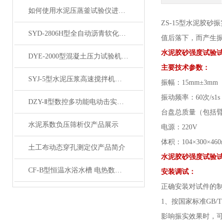
如何使用水泥压蒸釜试验仪进行水泥蒸养试验？
Z
S
-
15
型
水泥胶砂振
SYD-2806H型全自动沥青软化点仪 产品展示
值后落下，而产生
水泥胶砂强度试验试
DYE-2000型混凝土压力试验机200吨产品展示
主要技术参数：
SYJ-5型水泥压浆高速搅拌机产品展示
振幅：
15mm±3
振动频率：
60次/
DZY-Ⅱ型数控多功能电动击实仪产品展示
台盘总质量（包括
水泥系数负压筛析仪产品展示
电源：
220V
体积：
104×300×46
土工布动态穿孔测定仪产品简介
水泥胶砂强度试验试
CF-B型恒温水浴水槽 电热数显实验室水浴锅加热产品展示
安装调试：
正确安装对试件的
1、按国家标准GB/T
影响振实效果时，