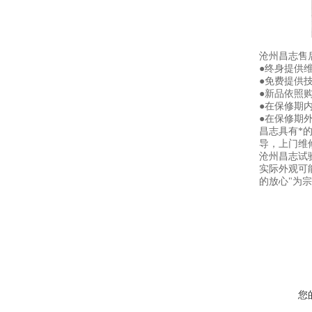
沧州昌志售
●终身提供
●免费提供
●新品依照
●在保修期
●在保修期
昌志具有*
导，上门维
沧州昌志试
实际外观可
的放心"为
您