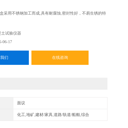
盒采用不锈钢加工而成,具有耐腐蚀,密封性好，不易生锈的特
-2006 《水工混凝土试验规程》和DL/T 5151-2014《 水工混凝
规程》 要求设计制造
凝土试验仪器
5-06-17
系我们
在线咨询
面议
化工,地矿,建材/家具,道路/轨道/船舶,综合