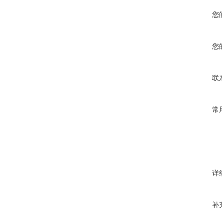
您
您
联
常
详
补