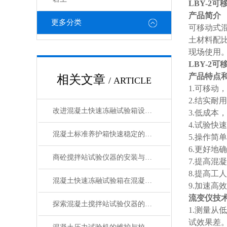
LBY-2
产品简介
更多分类
可移动式
土材料配
现场使用
LBY-2
产品特点
相关文章
/ ARTICLE
1.可移动
2.结实耐用
改进混凝土快速冻融试验箱设计以增强其性能的方法
3.低成本
4.试验快
混凝土标准养护箱快速稳定的温湿度调节，确保标准化养护
5.操作简
6.更好地
商砼搅拌站试验仪器的安装与操作技巧
7.提高混
8.提高工
混凝土快速冻融试验箱在混凝土行业中的重要作用与应用领域说明
9.加速高
流变仪技
探索混凝土搅拌站试验仪器的种类与功能
1.测量从
试效果差