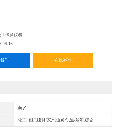
流变仪提供了一种科学的测试混凝土和易性的方法，可在混
各个环节使用。可应用于科研、混凝土材料配比确定、生产
凝土试验仪器
。使用者包括科研人员、实验机构、生产厂商、材料供应商
5-06-16
很适合在施工现场使用。
系我们
在线咨询
面议
化工,地矿,建材/家具,道路/轨道/船舶,综合