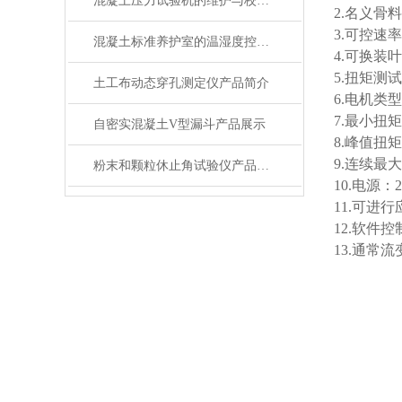
混凝土压力试验机的维护与校准方法是怎样的？
2.名义骨
3.可控速率，
混凝土标准养护室的温湿度控制技术详解
4.可换装
5.扭矩测试
土工布动态穿孔测定仪产品简介
6.电机类
7.最小扭矩：
自密实混凝土V型漏斗产品展示
8.峰值扭矩
9.连续最大
粉末和颗粒休止角试验仪产品展示
10.电源：2
11.可进
12.软件
13.通常