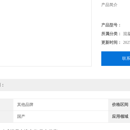
产品简介
可移动式混凝土
产品型号：
凝土生产施工的
所属分类：
混
质量控制等领域
更新时间：
202
乃至施工人员，
联
明：
其他品牌
价格区间
国产
应用领域