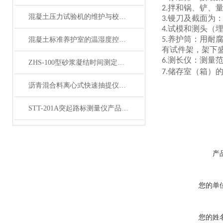
拌和锅、铲、
2.
混凝土压力试验机的维护与校准方法是怎样的？
镘刀及截面为
3.
试模和测头（
4.
养护筒：用耐
混凝土标准养护室的温湿度控制技术详解
5.
有试件架，架下
测长仪：测量
6.
ZHS-100型砂浆凝结时间测定仪内容介绍
储存室（箱）
7.
沥青混合料离心式快速抽提仪产品展示
STT-201A突起路标测量仪产品展示
产
您的单
您的姓