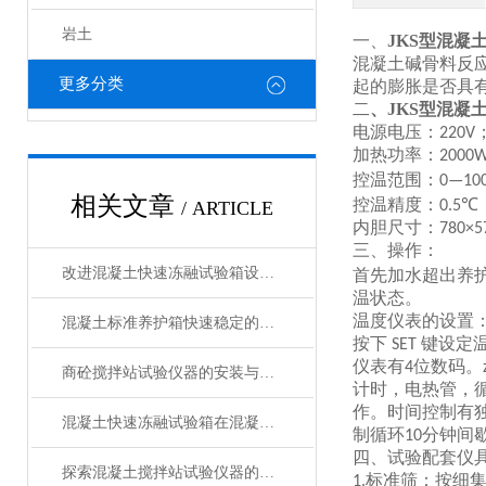
岩土
一、
JKS型
混凝
混凝土碱骨料反
更多分类
起的膨胀是否具
二
、
JKS型
混凝
电源电压：
220V
加热功率：
2000
控温范围：
0—10
相关文章
控温精度：
/ ARTICLE
0.5℃
内胆尺寸：
780×
三、操作：
改进混凝土快速冻融试验箱设计以增强其性能的方法
首先加水超出养
温状态。
温度仪表的设置
混凝土标准养护箱快速稳定的温湿度调节，确保标准化养护
按下
键设定
SET
仪表有
位数码。
4
商砼搅拌站试验仪器的安装与操作技巧
计时，电热管，
作。时间控制有
混凝土快速冻融试验箱在混凝土行业中的重要作用与应用领域说明
制循环
分钟间
10
四、试验配套仪
探索混凝土搅拌站试验仪器的种类与功能
标准筛：按细
1.