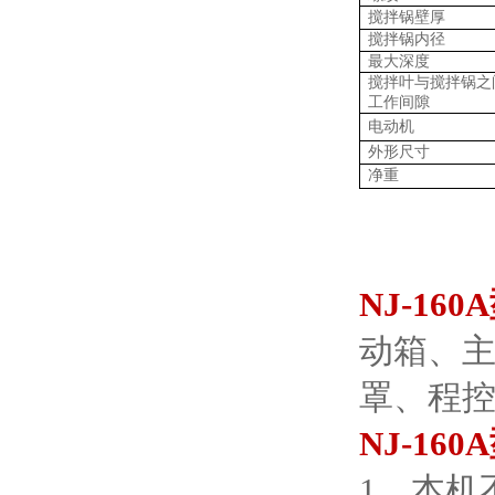
搅拌锅壁厚
搅拌锅内径
最大深度
搅拌叶与搅拌锅之
工作间隙
电动机
外形尺寸
净重
NJ-160
动箱、
罩、程
NJ-1
1、本机