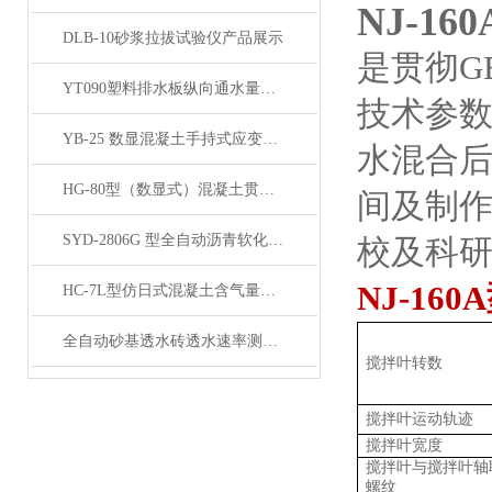
NJ-1
DLB-10砂浆拉拔试验仪产品展示
是贯彻
G
YT090塑料排水板纵向通水量测定仪产品展示
技术参
YB-25 数显混凝土手持式应变仪产品展示
水混合
HG-80型（数显式）混凝土贯入阻力测定仪产品展示
间及制
SYD-2806G 型全自动沥青软化点仪展示
校及科研
NJ-160
HC-7L型仿日式混凝土含气量测定仪产品展示
全自动砂基透水砖透水速率测试仪产品展示
搅拌叶转数
搅拌叶运动轨迹
搅拌叶宽度
搅拌叶与搅拌叶轴
螺纹