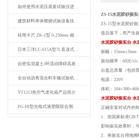
如何使用水泥压蒸釜试验仪进行水泥蒸养试验？
ZS-15水泥胶砂
建筑材料单体燃烧试验设备技术参数
Z
S
-
15
型
水泥胶砂振
值后落下，而产生
砖用卡尺 ZK-1型 0-250mm 砌墻砖砖用卡尺 产品展示
水泥胶砂振实台 水
日本三洋LC-615A型7L直读式混凝土含气量测定仪 产品展示
振幅：
15mm±3
振动频率：
60次/
自密实混凝土J环流动障碍高差仪产品展示
台盘总质量（包括
全自动沥青混合料车辙试验机触摸屏单路科研型
电源：
220V
体积：
104×300×46
YT1213热空气老化箱产品简介
水泥胶砂振实台 水
FG-III型光电式液塑限联合测定仪产品展示
正确安装对试件的
1、按国家标准GB/T
影响振实效果时，
2、将振实台用地脚