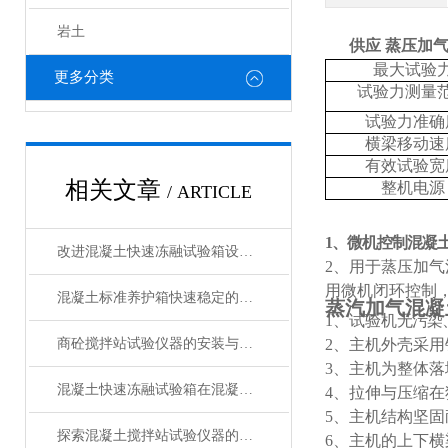
岩土
供应 蒸压加
最大试验
更多分类
试验力测量
试验力准确
横梁移动速
有效试验宽
相关文章
整机电源
/ ARTICLE
1、
微机控制混凝
改进混凝土快速冻融试验箱设计以增强其性能的方法
2、
用于蒸压加气
用微机闭环控制
混凝土标准养护箱快速稳定的温湿度调节，确保标准化养护
蒸汽加气混凝
1、试验机
无污染
商砼搅拌站试验仪器的安装与操作技巧
2、主机外壳采
3、主机为整体
混凝土快速冻融试验箱在混凝土行业中的重要作用与应用领域说明
4、拉伸与压缩
5、主机结构坚
探索混凝土搅拌站试验仪器的种类与功能
6、主机的上下