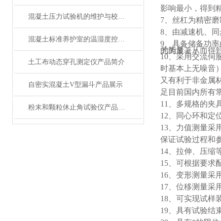
影响最小，得到
混凝土压力试验机的维护与校准方法是怎样的？
7、丝杠为精密
8、由减速机、
混凝土标准养护室的温湿度控制技术详解
9、具备储备功率
的能量，从而得到更好的测试性能以及获取更为精确的模量和应变值。在试验高强度材料，例如航空复合材料、金属合金时效果尤为显著；
10、采用交流
土工布动态穿孔测定仪产品简介
时基本上无噪音
又有利于非金属
自密实混凝土V型漏斗产品展示
足目前国内所有
11、多规格的
粉末和颗粒休止角试验仪产品展示
12、同心环和定
13、力值测量
保证试验过程和
14、拉伸、压
15、可根据要
16、变形测量采
17、位移测量采
1
8
、可实现试样
19
、具有试验结