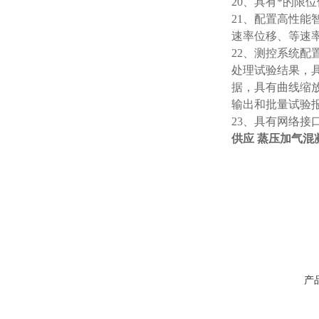
2
0
、具有*的限
2
1
、配置高性能
速率位移、等速
2
2
、测控系统配
处理试验结果，
据，具有曲线缩
输出和批量试验
2
3
、具有网络接
供应 蒸压加气
产