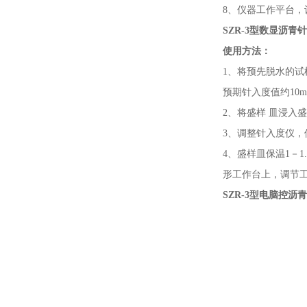
8、仪器工作平台，
SZR-3型
数显沥青针
使用方法：
1、将预先脱水的试
预期针入度值约10
2、将盛样 皿浸入盛
3、调整针入度仪
4、盛样皿保温1－
形工作台上，调节
SZR-3型电脑控沥