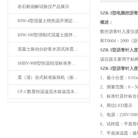
岩石耐崩解试验仪产品展示
SZR-3型电脑控沥
HJW-4型混凝土绝热温升测定仪产品展示
概述：
数控沥青针入度仪
HJW-100型强制式混凝土搅拌机产品展示
和T0604－20
混凝土振动台砂浆水泥试块震动平台产品展示
SZR-3型沥青针
该仪器主要用于粘
SHBY-90B型恒温恒湿标准养护箱 产品展示
SZR-3型沥青针
震（顶）击式标准振筛机（振摆仪）产品展示
1、最小分度：0.01
2、测量范围：0－5
CF-C数显恒温溢流水箱溢流水槽展示
3、标准针及针标合重：
4、两位LED显示
5、电源：220V/50H
6、试样皿：平底筒状
7、平底保温皿：玻