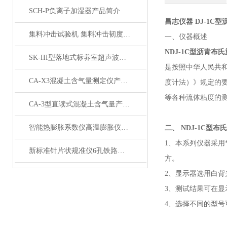
SCH-P负离子加湿器产品简介
昌志仪器 DJ-1C
集料冲击试验机 集料冲击韧度试验机路面石料产品展示
一、仪器概述
NDJ-1C型
沥青布氏
SK-III型落地式标养室超声波加湿机 展示
是按照中华人民共
CA-X3混凝土含气量测定仪产品展示
度计法）》规定的
等各种流体粘度的
CA-3型直读式混凝土含气量产品展示
智能热膨胀系数仪高温膨胀仪产品展示
二、
NDJ-1C型
1、本系列仪器采
新标准针片状规准仪6孔铁路道砟针片状仪产品展示
方。
2、显示器选用白背
3、测试结果可在显
4、选择不同的型