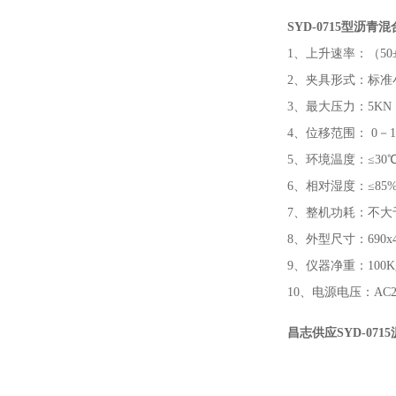
SYD-0715型
沥青混
1、上升速率：（50±
2、夹具形式：标准
3、最大压力：5K
4、位移范围： 0－15
5、环境温度：≤30
6、相对湿度：≤85
7、整机功耗：不大于
8、外型尺寸：690x4
9、仪器净重：100K
10、电源电压：AC22
昌志供应SYD-07