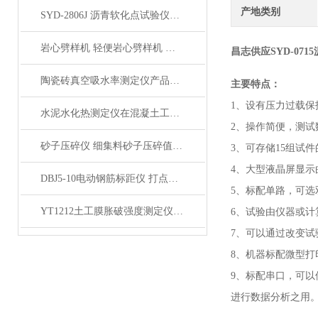
产地类别
SYD-2806J 沥青软化点试验仪电脑四路液晶打印展示
岩心劈样机 轻便岩心劈样机 岩芯劈开机产品展示
昌志供应SYD-07
陶瓷砖真空吸水率测定仪产品展示
主要特点：
1、设有压力过载保
水泥水化热测定仪在混凝土工程中的应用
2、操作简便，测试
砂子压碎仪 细集料砂子压碎值指标测定仪产品展示
3、可存储15组试
4、大型液晶屏显
DBJ5-10电动钢筋标距仪 打点机产品展示
5、标配单路，可选
YT1212土工膜胀破强度测定仪产品简介
6、试验由仪器或
7、可以通过改变试
8、机器标配微型
9、标配串口，可以
进行数据分析之用