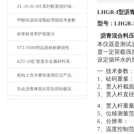
ZL-10-20-30T系列数显指针锚杆拉拔仪产品展示
LHGR-I型
甲醛恒温恒湿预处理箱技术参数
型号：
LHGR
砂浆标准养护箱展示
沥青混合料
本仪器是测试
STT-930M突起路标耐磨损性能试验仪产品展示
度一定荷载强
设定循环水的加热温度，
KZT-10型 数显非金属材料薄板抗折试验机产品展示
一
技术参数
粗粒土含水量快速测定仪产品展示
1、砝码重量： 
2、贯入杆截面
乳化沥青稀浆封层负荷轮碾压试验仪产品展示
3、贯入杆直径 
4、贯入杆重量 
5、位移测量范围
6、分辨率： 
7、温度控制范