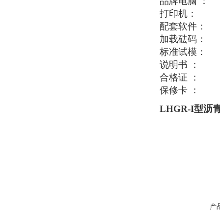
品牌电脑
：
打印机：
配套软件：
加载砝码：
5
标准试模：
5
说明书
： 
合格证
： 
保修卡
： 
LHGR-I型
产