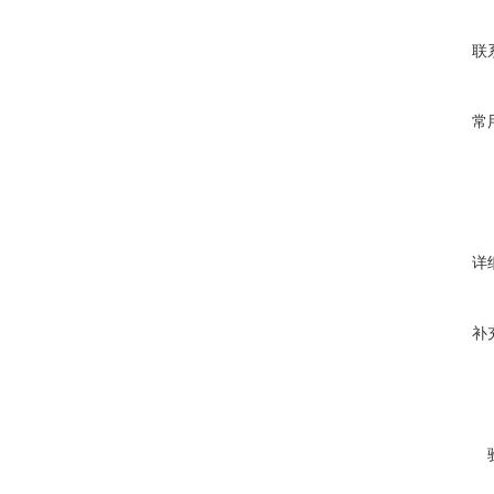
联
常
详
补