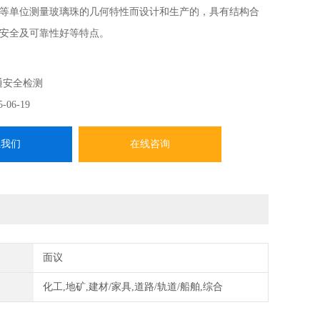
等单位测量玻璃珠的几何特性而设计和生产的，具有结构合
安全及可靠性好等特点。
结构和性能符合我国交通行业标准JT/T446（道路标线用
珠检测的相关要求。
通安全检测
5-06-19
系我们
在线咨询
面议
化工,地矿,建材/家具,道路/轨道/船舶,综合