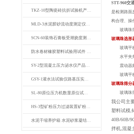
STT-96
TKZ-10型陶瓷砖抗折试验机产品展示
是检测路面
构合理、操
MLD-3水泥胶砂流动度测定仪产品简介
玻璃珠筛
SCN-60装饰石膏板受潮挠度测定仪产品展示
玻璃珠选形
玻璃平板
防水卷材橡胶塑料试验用试件 产品展示
水平夹
SY-2型混凝土压力泌水仪产品展示
震动器频
玻璃平板
GSY-1灌水法试验仪路基压实度测定仪产品展示
玻璃珠筛分
玻璃珠筛分
SL-80原位压力机数显原位试验机 产品展示
我公司主要
HS-3型矿粉压力过滤装置矿粉回收仪产品展示
塑料试模,
40B/60B
水泥干缩养护箱 水泥砂浆凝结时间定型性试验
拌机,混凝