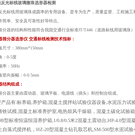
0交通反光标线玻璃微珠选形器检测
反光标线用玻璃珠成圆率的专用设备。是专为生产，质量监督、工程施工
作简单、安全及可靠性好等特点。
分器的结构和性能符合我国交通行业标准
JT/T446（道路标线用玻璃
器筛分器选形仪 交通标线检测
技术指标：
尺寸：
380mm*150mm
角：
0-5度
率：
50Hz
竖向振幅：
0-0.5mm
器结构组成：
器主要由震动器、玻璃平板、电源线（插头）和控制合组成。
产品有:标养箱,养护箱,混凝土搅拌站试验仪器设备,水泥压力试验
铸铁试模,混凝土标准养护室,电热鼓风干燥箱，混凝土碳化试验箱，WE-3
/90B型标准恒温恒湿养护箱,1/0.8/0.5米2混凝土震动台,HP-4.0型混
土自落式搅拌机，HZ-20型混凝土钻孔取芯机,SM-500型水泥试