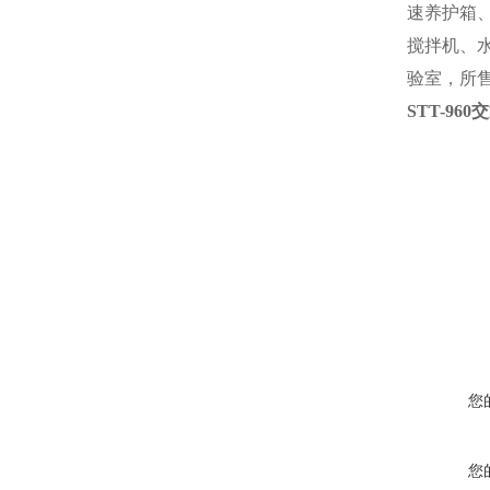
速养护箱
搅拌机、
验室，所
STT-9
您
您