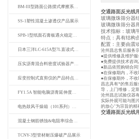
BM-III型路面公路摆式摩擦系数测定仪产品展示
交通路面反光线
玻璃微珠筛分器
SS-1塑性混凝土渗透仪产品展示
玻璃微珠筛分器
技术指标：玻璃
SPB-1型纸面石膏板遇火稳定性测试仪产品展示
特点：具有结构
配置：主要由震
日本三洋LC-615A型7L直读式混凝土含气量测定仪 产品展示
沧州昌志售后服务
●提供维修及维护
●免费提供技术咨询
压实沥青混合料密度试验器产品展示
●新品依照购销合同
●在保修期内，不
应变控制式直剪仪的产品特点和操作说明
●在保修期外，不
昌志具有*的售后
导，上门维修，定
FY1.5A 智能电脑沥青延伸度试验仪产品展示
沧州昌志试验仪器
实际外观可能与图
的放心"为宗旨的精
电热鼓风干燥箱（101系列）高温烘箱 烘干箱 展示
交通路面反光线
混凝土钢筋锈蚀&电阻率综合测定仪产品展示
TCNY-3型管材耐压爆破产品展示