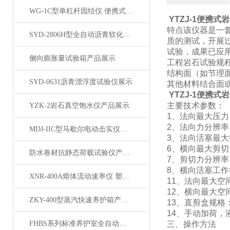
WG-1C型单杠杆固结仪 便携式轻便单联固结仪产品展示
YTZJ-1便携
特点该仪器是一
SYD-2806H型全自动沥青软化点仪 产品展示
质的测试，开展
试验，成果已应
侧向膨胀量试验箱产品展示
工程岩石试验规程
结构面（如节理
SYD-0631沥青漂浮度试验仪展示
其他材料结合面
YTZJ-1便携
主要技术参数：
YZK-2岩石真空饱水仪产品展示
1、法向最大压力：
2、法向力分辨率：
MDJ-IIC型马歇尔电动击实仪（两用）产品展示
3、法向活塞最大
6、横向最大剪切力
防水卷材抗静态荷载试验仪产品展示
7、剪切力分辨率：
8、横向活塞工作
XNR-400A熔体流动速率仪 塑料颗粒熔融指数仪展示
11、法向最大空间
12、横向最大空间
ZKY-400型蒸汽快速养护箱产品展示
13、直剪盒规格：
14、手动加荷，
FHBS系列标准养护室全自动恒温恒湿设备产品展示
三、操作方法