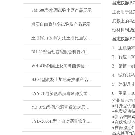
昌志仪器 S
SM-500型水泥试验小磨产品展示
主要用于测
底板上的马
岩石自由膨胀率试验仪产品展示
蚀材料制成
土壤浮力仪 浮力法土壤比重试验仪 颗粒比重浮力仪展示
昌志仪器 S
1、主机功率
BH-20型自动智能混合料拌和机 产品展示
2、转速：2
WH-40B钢筋正反向弯曲试验机产品展示
3、筛筒：φ1
4、试样规格：
HJ-84型混凝土加速养护箱产品简介
5、外形尺寸：1
6、重量：10
LYY-7F电脑低温沥青延伸度试验仪（大屏测力打印）展示
沧州昌志售
●终身提供
YD-0752型乳化沥青稀浆封层湿轮磨耗仪展示
●免费提供
●新品依照
SYD-2806H型全自动沥青软化点仪 产品展示
●在保修期
●在保修期
昌志具有*