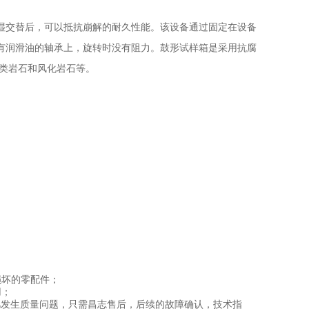
湿交替后，可以抵抗崩解的耐久性能。该设备通过固定在设备
涂有润滑油的轴承上，旋转时没有阻力。鼓形试样箱是采用抗腐
土类岩石和风化岩石等。
损坏的零配件；
用；
凡发生质量问题，只需昌志售后，后续的故障确认，技术指