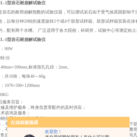
CL-1型岩石耐崩解试验仪
定岩石的耐用崩解指数的试验仪器，可以测试岩石由于受气候原因影响干
达，以每分钟
20转的速度旋转2个或4个鼓形试样箱。鼓形试样箱安装在
的，配有两个水槽。 广泛适用于各大院校，科研所，试验中心等测定粘
CL-1型岩石耐崩解试验仪
：90W
0转/分
40mm×100mm,标准筛孔孔径：2mm。
共10块，每块40～60g.
070×500×1200mm
0KG
后服务宗旨：
维修及维护服务，终身负责零配件的及时供应；
技术咨询及服务；
购销合同实行整机免费保修，
内，不收取上门费，搬运费，人工费等，免费更换一切在正常使用情况下
外，不收取上门费，搬运费，人工费等，仅对需更换的零配件收取成本费
欢迎您！
的售后服务保障体系，覆盖国内各市县区的售后服务网络，产品使用期间