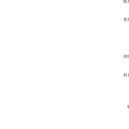
联
常
详
补