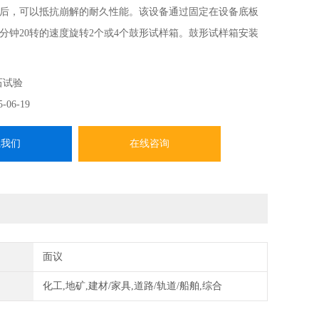
后，可以抵抗崩解的耐久性能。该设备通过固定在设备底板
分钟20转的速度旋转2个或4个鼓形试样箱。鼓形试样箱安装
轴承上，旋转时没有阻力。
石试验
5-06-19
系我们
在线咨询
面议
化工,地矿,建材/家具,道路/轨道/船舶,综合