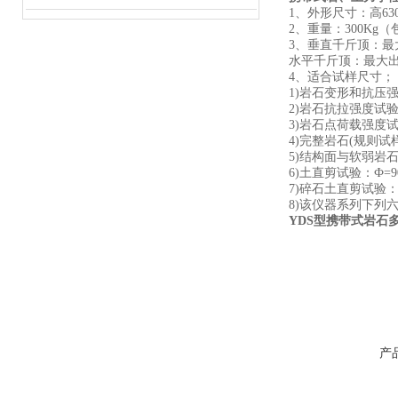
1、外形尺寸：高630
2、重量：300K
3、垂直千斤顶：最大出
水平千斤顶：最大
4、适合试样尺寸；
1)岩石变形和抗压强度
2)岩石抗拉强度试验：
3)岩石点荷载强度试
4)完整岩石(规则试样
5)结构面与软弱岩石(
6)土直剪试验：Ф=9
7)碎石土直剪试验：砾
8)该仪器系列下列
YDS型携带式岩石
产