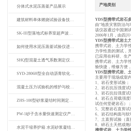
产地类别
分体式水泥压蒸釜产品展示
YDS型携带式岩石
建筑材料单体燃烧试验设备技术参数
由
“地质灾害防治与
该仪器通过中国测
SK-III型落地式标养室超声波加湿机 展示
2006年1月，由
YDS型携带式岩土
携带式岩、土力学
如何使用水泥压蒸釜试验仪进行水泥蒸养试验？
力学性质的测试，
已应用在科研、生
SHQ型混凝土透气系数测定仪产品展示
携带式岩、土力学
验快捷，维修方便
YDS型携带式岩、
SYD-2806H型全自动沥青软化点仪 产品展示
主要用于现场或室
1、岩石变形试验；
混凝土压力试验机的维护与校准方法是怎样的？
2、岩石抗压强度试
3、岩石抗拉强度试
4、岩石点荷载强度
ZHS-100型砂浆凝结时间测定仪内容介绍
试任何坚硬岩石）
5、完整岩石直剪试
PW-1砂子含水量快速测定仪产品展示
6、岩石结构面与软
7、土直剪试验（
8、碎石土天然或饱
水泥干缩养护箱 水泥砂浆凝结时间定型性试验展示
携带式岩、土力学