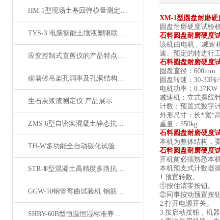
HM-1型现场土基回弹模量测定仪产品简介
XM-1型圆盘耐磨
圆盘耐磨硬度试验
TYS-3 电脑智能土壤液塑限联合测定仪 打印 产品展示
石料圆盘耐磨硬度试
该机由电机、减速
速、预定的转进行
应变控制式直剪仪的产品特点和操作说明
石料圆盘耐磨硬度试
圆盘直径：
600mm
砌墙砖吊架孔洞率及孔洞结构产品展示
圆盘转速：
30-33转
电机功率：
0.37KW
减速机：立式摆线
生石灰浆渣测定仪 产品展示
计数：预置式数字
外形尺寸：长
*宽*高
ZMS-6型自密实混凝土静态抗离析性圆柱模产品展示
重量：
350kg
石料圆盘耐磨硬度
本机为整体结构，
TH-W多功能全自动碳化试验箱产品展示
石料圆盘耐磨硬度
开机前必须熟悉本
本机预支式计数器
STR-Ⅲ型混凝土高精度多路抗渗仪产品展示
1.预置转数。
①按住清零按钮。
GGW-50钢管弯曲试验机 钢筋管板材弯曲试验机 展示
②同事按动预置按
2.打开电源开关。
3.按启动按钮，
SHBY-60B型恒温恒湿标准养护箱 产品展示