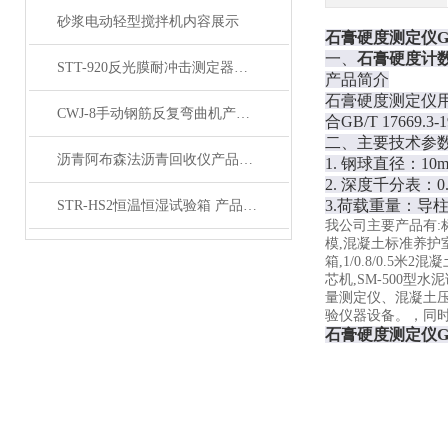
砂浆电动轻型搅拌机内容展示
石膏硬度测定仪GB/
一、
石膏硬度计
STT-920反光膜耐冲击测定器产品展示
产品简介
石膏硬度测定仪
CWJ-8手动钢筋反复弯曲机产品展示
合
GB/T 1766
二、
主要技术参
沥青阿布森法沥青回收仪产品展示
1.
钢球直径：
10
2.
深度千分表：
0
3.荷载重量：导柱
STR-HS2恒温恒湿试验箱 产品展示
我公司主要产品有:
模,混凝土标准养护室,
箱,1/0.8/0.5米
芯机,SM-500
量测定仪、混凝土
验仪器设备。，同
石膏硬度测定仪GB/