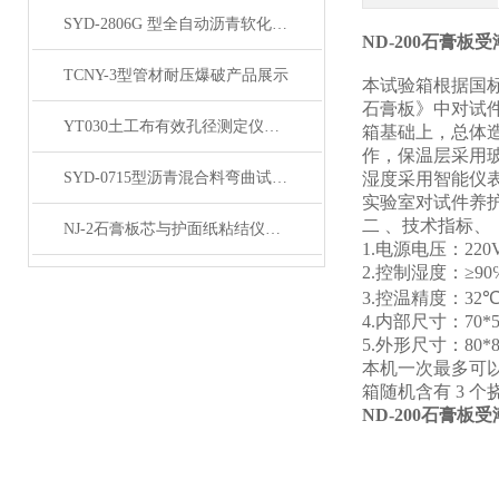
SYD-2806G 型全自动沥青软化点仪产品展示
ND-200石膏板受
TCNY-3型管材耐压爆破产品展示
本试验箱根据国
石膏板》中对试
YT030土工布有效孔径测定仪（湿筛法）产品简介
箱基础上，总体
作，保温层采用
SYD-0715型沥青混合料弯曲试验机（屏显）展示
湿度采用智能仪
实验室对试件养
二
、技术指标、
NJ-2石膏板芯与护面纸粘结仪产品展示
1.
电源电压：
220
2.
控制湿度：
≥90
3.
控温精度：
32
4.
内部尺寸：
70*
5.
外形尺寸：
80*
本机一次最多可
箱随机含有
3
个
ND-200石膏板受