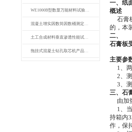
一、
纸面
概述
WE1000B型数显万能材料试验机产品展示
石膏板受
混凝土增实因数筒因数桶测定仪产品展示
的，本
二、
土工合成材料垂直渗透性能试验仪产品简介
石膏板
拖挂式混凝土钻孔取芯机产品展示
主要参
1、两支
2、测量
3、测量
三、石
由加热
1、当
持箱内
作，保