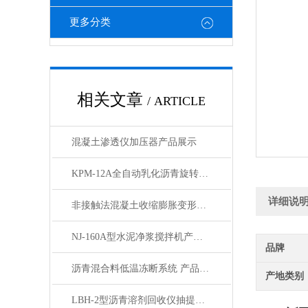
更多分类
相关文章
/ ARTICLE
混凝土渗透仪加压器产品展示
KPM-12A全自动乳化沥青旋转瓶磨耗试验仪展示
详细说
非接触法混凝土收缩膨胀变形测定仪产品展示
NJ-160A型水泥净浆搅拌机产品展示
品牌
沥青混合料低温冻断系统 产品展示
产地类别
LBH-2型沥青溶剂回收仪抽提三氯乙烯回收机产品展示