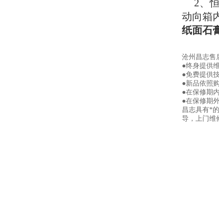
2、恒
动向箱
纸面石膏
沧州昌志售
●终身提供
●免费提供
●新品依照
●在保修期
●在保修期
昌志具有*
导，上门维