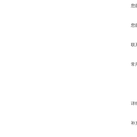
您
您
联
常
详
补