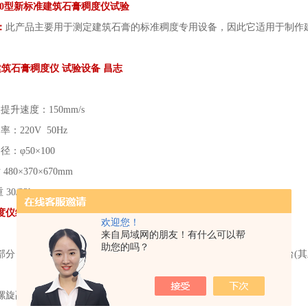
-50型新标准建筑石膏稠度仪试验
：
此产品主要用于测定建筑石膏的标准稠度专用设备，因此它适用于制作
型建筑石膏稠度仪 试验设备 昌志
提升速度：150mm/s
：220V 50Hz
：φ50×100
80×370×670mm
30/22kg
度仪结构和工作原理：
欢迎您！
来自局域网的朋友！有什么可以帮
助您的吗？
部分：底座：其左半部分是电机座，右半内部是电器箱，上部是工作台(其上
。
螺旋副(螺母，丝杆)，水平仪，起落架等组成。