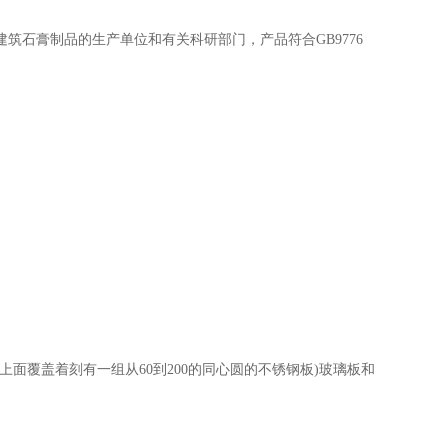
建筑石膏制品的生产单位和有关科研部门，产品符合
GB9776
面覆盖着刻有一组从60到200的同心圆的不锈钢板)玻璃板和