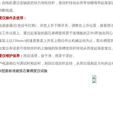
：由电机通过连轴器把动力传给丝杆，使丝杆转动从而带动螺母和起落架以1
切断电源。
度仪操作及使用：
电源接通
(红色信号灯两)，并把上升下降开关，调整在上升位置，接着用
在工作台面上。通过起落架的圆孔将稠度筒置于玻璃板的正中(即放在同心
落架上以150mm/s的速度垂直上升至上限位停止机械运动为止，取出稠
如复位有误差可借助丝杆的上轴端的矩形槽使丝杆转动从而使起落架复位
度仪维护保养：
用后清理，抹干净，用罩子罩好。
户电源相位与调试时相反时，则回出现丝杆反转，从而出现相反方向的运
-50型新标准建筑石膏稠度仪试验