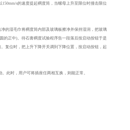
50mm/s的速度提起稠度筒，当螺母上升至限位时撞击限位
洁净的湿毛巾将稠度筒内部及玻璃板擦净并保持湿润，把玻璃
圆的正中)。待石膏稠度试验程序告一段落后按启动按钮于是
度筒。复位时，把上升下降开关调到下降位置，按启动按钮，起
。
动。此时，用户可将插座任两相互换，则能正常。