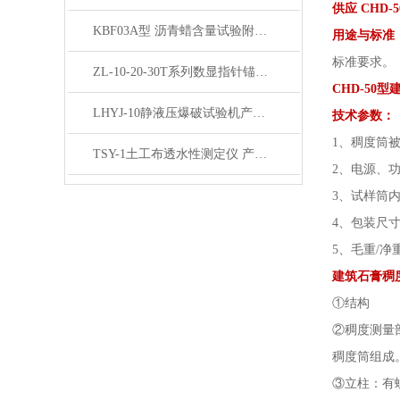
供应 CHD
KBF03A型 沥青蜡含量试验附件 产品展示
用途与标准
标准要求。
ZL-10-20-30T系列数显指针锚杆拉拔仪产品展示
CHD-50
LHYJ-10静液压爆破试验机产品展示
技术参数：
1、稠度筒被
TSY-1土工布透水性测定仪 产品简介
2、电源、功率
3、试样筒内径
4、包装尺寸 4
5、毛重/净重 
建筑石膏稠
①结构
②稠度测量
稠度筒组成
③立柱：有