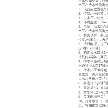
当试验完毕后，打
土工布透水性能测
1、仪器应放置在
2、仪器水平调节
3、供水压力稳定，
4、环境温度：10～
5、电源：Ac220V±
土工布透水性能测
1、装夹试样：取出
位支承销19上，再
2、接通电源，打开电
定时间＞10秒）
3、确定放水口18
达到内容器6的高度
4、待水平面稳定
水通过排水口17排
5、待水头压差稳定
器收集，再用量筒测
溢出水从排水口17
6、在进行上步骤的
7、重复第6.3～6
8、重复第6.2～6
9、关闭电源开关9
10、打开放水口1
11、将测试数据按GB/