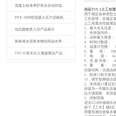
混凝土标准养护室全自动控温控湿设备展示
供应TSY-1土工布透
用于测定各种类型土
DYE-2000型混凝土压力试验机200吨产品展示
工作原理：在规定
土工布透水性能测
1、最大水头压差： 25
动态圆锥贯入仪产品展示
2、夹持器内径： Φ5
3、试样最大厚度： 
新标准水泥浆体钢丝间泌水率试验仪毛细测定仪产品展示
4、时间计数器： 0～
5、温度计范围： 0～
6、量 筒： 1000
TST-55变水头土壤渗透仪产品展示
7、电 源： Ac22
8、仪 器 外形： 40
9、重 量： 20
仪器结构：仪器由
1、机座12前方装
13，调节垫脚使仪
2、夹持器21通过
持器为一开圆孔压板
以方便观察。夹持
3、控制管路
进水口
18外接稳压
按下【工作】键
8
用量筒测出收集水