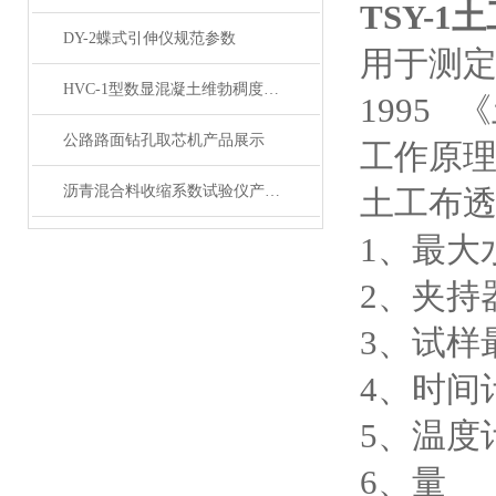
TSY-
DY-2蝶式引伸仪规范参数
用于测定
HVC-1型数显混凝土维勃稠度仪产品展示
1995
公路路面钻孔取芯机产品展示
工作原
沥青混合料收缩系数试验仪产品展示
土工布
1、最大水
2、夹持器
3、试样
4、时间计
5、温度计
6、量 筒