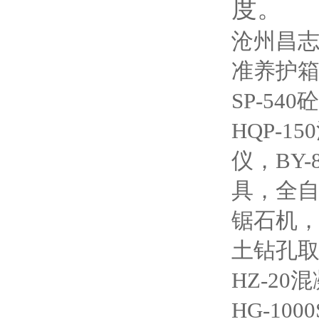
度。
沧州昌志
准养护箱，
SP-54
HQP-
仪，BY
具，全自
锯石机，
土钻孔取
HZ-2
HG-1