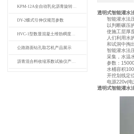
KPM-12A全自动乳化沥青旋转瓶磨耗试验仪展示
透明式智能灌水
智能灌水法压实
DY-2蝶式引伸仪规范参数
以判断碾压的路
使施工层厚度和
HVC-1型数显混凝土维勃稠度仪产品展示
人们利用水的比
和试洞中掏出砂
公路路面钻孔取芯机产品展示
智能灌水法压实
采集，水温水密
沥青混合料收缩系数试验仪产品展示
参数：
150
水桶容积
100
开挖划线定位
电源
220v(
透明式智能灌水